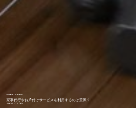
2021.01.20
ママのまほうの家事代行って？
2023.03.21
お伝えしていきます！
2021.11.17
生前整理を学ぶってどういうこと？
2021.11.13
始まります！新しい講座！
2021.01.25
家事代行やお片付けサービスを利用するのは贅沢？
2021.01.20
ママのまほうの家事代行って？
電話
コンセプト
ブログ
講座
お問合わせ
2023.03.21
お伝えしていきます！
2021.11.17
生前整理を学ぶってどういうこと？
2021.11.13
始まります！新しい講座！
2021.01.25