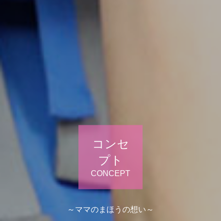
コンセ
プト
CONCEPT
～ママのまほうの想い～